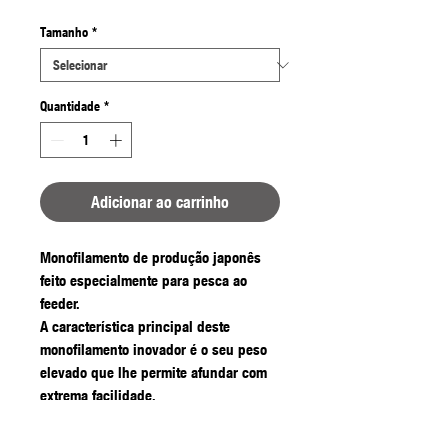
Tamanho
*
Quantidade
*
Adicionar ao carrinho
Monofilamento de produção japonês
feito especialmente para pesca ao
feeder.
A característica principal deste
monofilamento inovador é o seu peso
elevado que lhe permite afundar com
extrema facilidade.
O tratamento de superfície especial
garante uma elevada resistência à