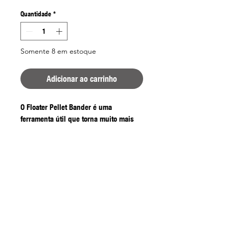
Quantidade
*
Somente 8 em estoque
Adicionar ao carrinho
O Floater Pellet Bander é uma
ferramenta útil que torna muito mais
fácil atar pellets, Band'ums e outros
iscos redondos.
Ideal para o pescador que tem
dificuldade em atar amostras ou para
quando mãos escorregadias dificultam
a aplicação de amostras.
Construído a partir de um plástico
flutuante, o que significa que se deixar
cair o Pellet Bander na água, pode