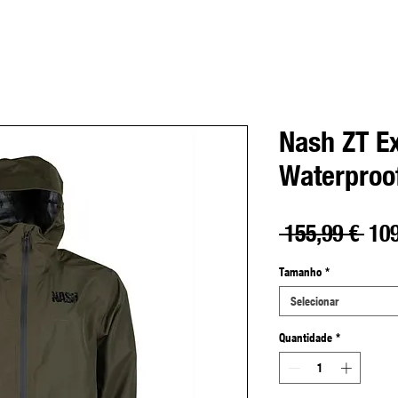
Nash ZT E
Waterproo
Pre
 155,99 € 
109
nor
Tamanho
*
Selecionar
Quantidade
*