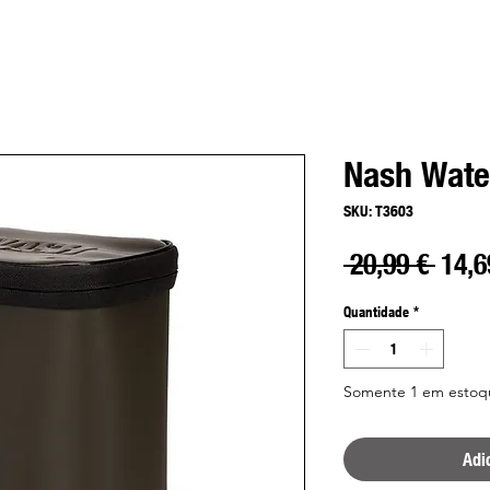
Nash Wate
SKU: T3603
Preç
 20,99 € 
14,6
norm
Quantidade
*
Somente 1 em estoq
Adi