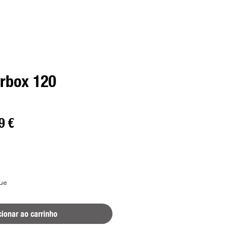
rbox 120
o
Preço
9 €
al
promocional
ue
cionar ao carrinho