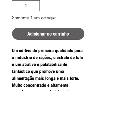
Somente 1 em estoque
Adicionar ao carrinho
Um aditivo de primeira qualidade para
a indústria de rações, o extrato de lula
é um atrativo e palatabilizante
fantástico que promove uma
alimentação mais longa e mais forte.
Muito concentrado e altamente
complexo, o extrato de lula pode ser
facilmente sobrecarregado.
Utilize 8-20 gramas por quilo de
mistura de base, 4-8 gramas por quilo
de groundbait, pellets ou mistura de
spod e apenas 1-2 gramas polvilhados
sobre um litro de larvas. Utilize os