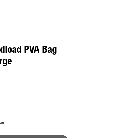
dload PVA Bag
rge
ue