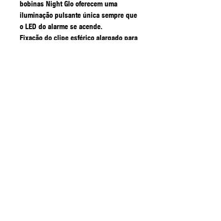
bobinas Night Glo oferecem uma
iluminação pulsante única sempre que
o LED do alarme se acende.
Fixação do clipe esférico alargado para
um movimento livre da linha
Fixação secundária do clipe de aperto
Cabo flexível emborrachado de 10 cm
Gama completa de cabeças coloridas a
condizer com brilho pulsante que
reproduzem as cores do LED R4 ou
R3+, mais uma opção de cabeça preta
com LED branco
Peso da bobina 15 gramas
Ambos os tamanhos de bobinas são
fornecidos com 2 pesos de arrasto
adicionais de 5gr
Segurança do Produto