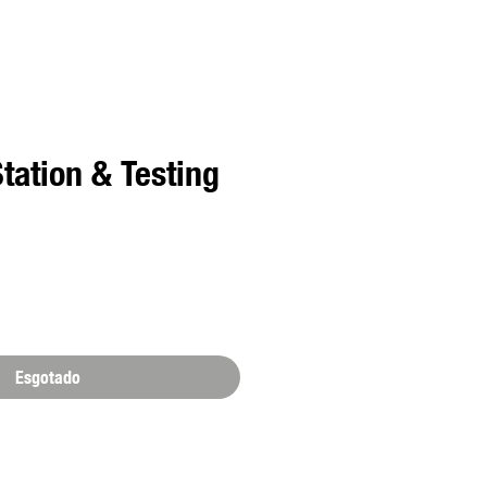
tation & Testing
o
Esgotado