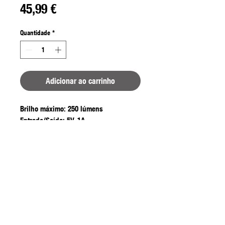
Preço
45,99 €
Quantidade
*
Adicionar ao carrinho
Brilho máximo: 250 lúmens
Entrada/Saída: 5V, 1A
Bateria: 4000mAh
Carregamento: USB-C 3 horas
Tamanho: 60cm x 10cm (insuflado)
Peso: 205gr
Tempo de funcionamento: 10-45 horas
(consoante a configuração)
www.https://www.youtube.com/watch