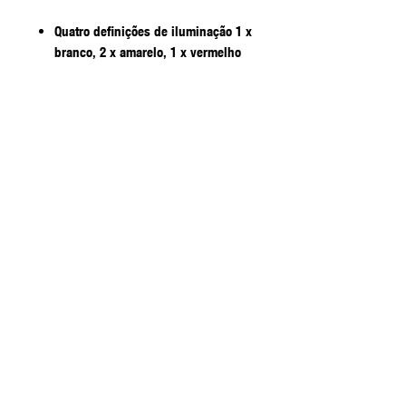
Quatro definições de iluminação 1 x
branco, 2 x amarelo, 1 x vermelho
Função de memória - o Dome Lite
liga-se com a definição recordada
depois de desligado
Tempo de funcionamento 4,5-9
horas (dependendo da definição)
Gancho de suspensão e mosquetão
Carregamento USB-C (inclui cabo
de carregamento)
Resistente à água IP 65
Tempo de recarga do guia 4 horas