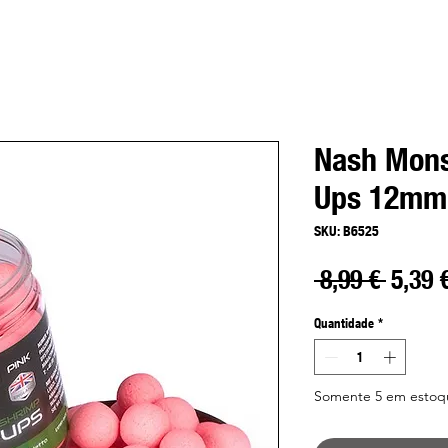
Nash Mons
Ups 12mm 
SKU: B6525
Preço
 8,99 € 
5,39 
norma
Quantidade
*
Somente 5 em estoq