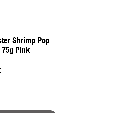
ter Shrimp Pop
75g Pink
Preço
€
l
promocional
ue