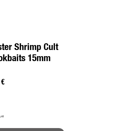
ter Shrimp Cult
okbaits 15mm
o
Preço
 €
al
promocional
ue