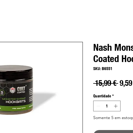
Nash Mons
Coated Ho
SKU: B6551
Preç
 15,99 € 
9,59
norm
Quantidade
*
Somente 5 em estoq