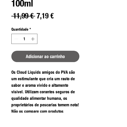
100ml
Preço
Preço
 11,99 € 
7,19 €
normal
promocional
Quantidade
*
Adicionar ao carrinho
Os Cloud Liquids amigos do PVA são
um estimulante que cria um rasto de
sabor e aroma vívido e altamente
visível. Utilizam corantes seguros de
qualidade alimentar humana, os
proprietários de pescarias tomem nota!
Não os compare com produtos
semelhantes que podem ser
prejudiciais para os peixes e para o