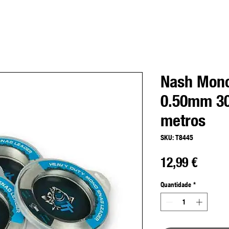
Nash Mono
0.50mm 30
metros
SKU: T8445
Preço
12,99 €
Quantidade
*