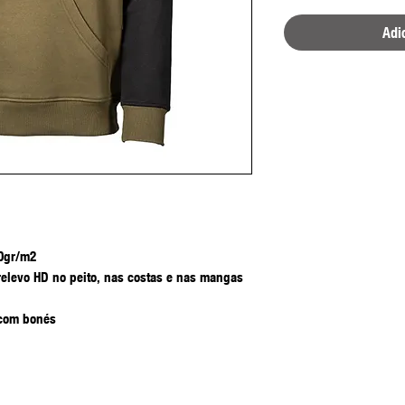
Adi
50gr/m2
relevo HD no peito, nas costas e nas mangas
 com bonés