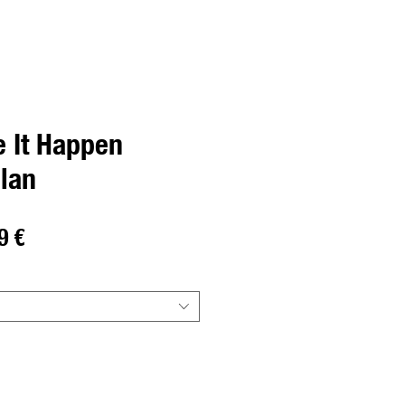
 It Happen
lan
o
Preço
9 €
al
promocional