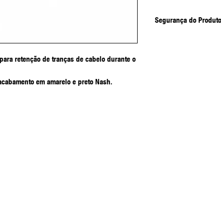
Segurança do Produt
Objeto cortante - r
Esteja atento ao s
 para retenção de tranças de cabelo durante o
Mantenha fora do 
estimação.
acabamento em amarelo e preto Nash.