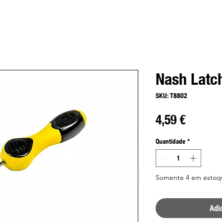
Nash Latch
SKU: T8802
Preço
4,59 €
Quantidade
*
Somente 4 em estoq
Adi