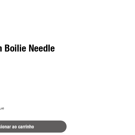
 Boilie Needle
ue
cionar ao carrinho