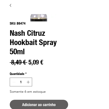
SKU: B6474
Nash Citruz
Hookbait Spray
50ml
Preço
Preço
 8,49 € 
5,09 €
normal
promocional
Quantidade
*
Somente 6 em estoque
Adicionar ao carrinho