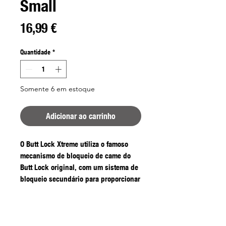
Small
Preço
16,99 €
Quantidade
*
Somente 6 em estoque
Adicionar ao carrinho
O Butt Lock Xtreme utiliza o famoso
mecanismo de bloqueio de came do
Butt Lock original, com um sistema de
bloqueio secundário para proporcionar
um suporte sólido.
Uma vez que a coronha da cana esteja
segura nos cames fechados, a
alavanca de bloqueio é colocada no