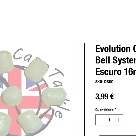
Evolution
Bell Syste
Escuro 16
SKU: DBSG
Preço
3,99 €
Quantidade
*