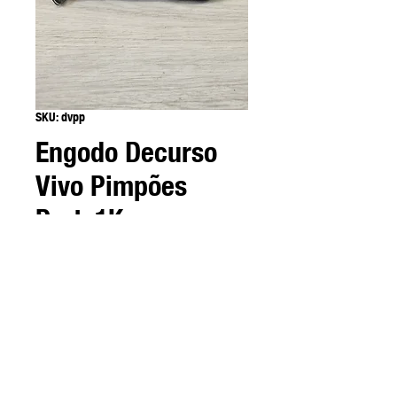
SKU: dvpp
Engodo Decurso
Vivo Pimpões
Preto1Kg
Preço
3,30 €
Quantidade
*
Somente 2 em estoque