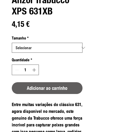
Anzol Trabucco
XPS 631XB
Preço
4,15 €
Tamanho
*
Quantidade
*
Adicionar ao carrinho
Entre muitas variações do clássico 631,
agora disponível no mercado, este
genuíno da Trabucco oferece uma força
incrível para capturar peixes grandes
com isca pequena como larva, rodízios