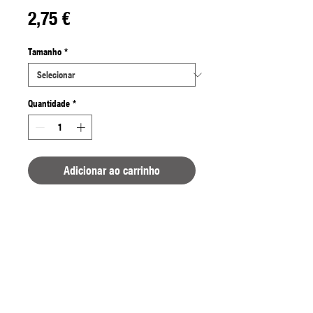
Preço
2,75 €
Tamanho
*
Quantidade
*
Adicionar ao carrinho
Ultra durável
Ultra resistente
Micro Barbed
Pontas de agulha super afiadas e
duradouras
Anzol de larva redondo.
Extremidade em forma de pá