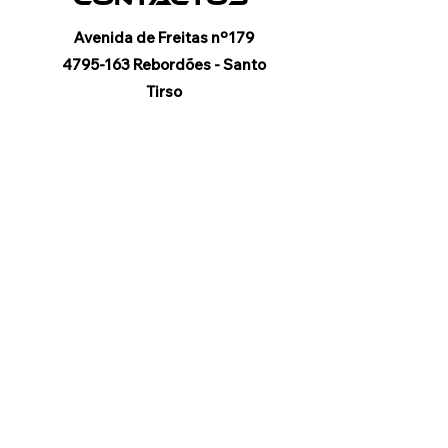
Avenida de Freitas nº179
4795-163
Rebordões - Santo
Tirso
Portugal
+351 918947904
(Chamada para rede móvel
nacional)
autentikcarpstore@hotmail.com
Horários
LOJA FÍSICA
SEG. A SEX.
09H até 12H30
14H até 19H
SÁBADOS