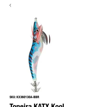
SKU: KX360130A-BBR
Toneira KATX Kool