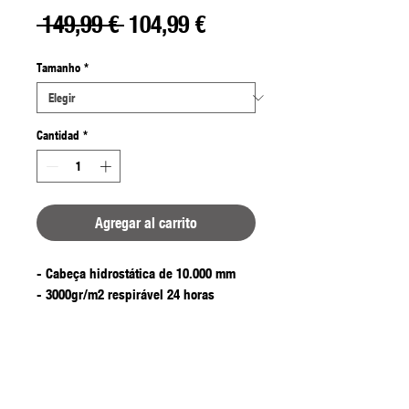
Precio
Precio
 149,99 € 
104,99 €
de
Tamanho
*
oferta
Cantidad
*
Agregar al carrito
- Cabeça hidrostática de 10.000 mm
- 3000gr/m2 respirável 24 horas
- Fita com costuras em toda a parte
- Fechos de correr de alto desempenho
100% impermeáveis
- Disponível nos tamanhos Pequeno a
XXXL