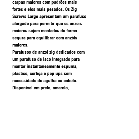
carpas maiores com padrões mais
fortes e elos mais pesados. Os Zig
Screws Large apresentam um parafuso
alargado para permitir que os anzóis
maiores sejam montados de forma
segura para equilibrar com anzóis
maiores.
Parafusos de anzol zig dedicados com
um parafuso de isco integrado para
montar instantaneamente espuma,
plástico, cortiça e pop ups sem
necessidade de agulha ou cabelo.
Disponível em preto, amarelo,
vermelho e transparente. Os parafusos
Zig oferecem mudanças mais rápidas
de isco no anzol, melhoram a mecânica
para uma melhor rotação do anzol e
mais anzóis e ajudam a disfarçar tanto
a visão como a sensação do anzol. As
cores múltiplas permitem-lhe utilizar a