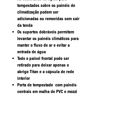
tempestades sobre os painéis de
climatização podem ser
adicionadas ou removidas sem sair
da tenda
Os suportes dobráveis permitem
levantar os painéis climáticos para
manter o fluxo de ar e evitar a
entrada de água
Todo o painel frontal pode ser
retirado para deixar apenas o
abrigo Titan e a cápsula de rede
interior
Porta de tempestade com painéis
centrais em malha de PVC e mozzi
que podem ser utilizados
independentemente ou em
combinação
Os painéis frontais possuem
painéis de tempestade/rede com