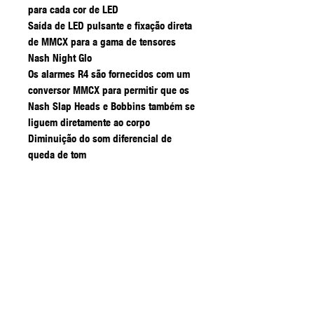
para cada cor de LED
Saída de LED pulsante e fixação direta
de MMCX para a gama de tensores
Nash Night Glo
Os alarmes R4 são fornecidos com um
conversor MMCX para permitir que os
Nash Slap Heads e Bobbins também se
liguem diretamente ao corpo
Diminuição do som diferencial de
queda de tom
Almofadas de inserção de borracha
com localização de haste com nervuras
para proteger os espaços em branco
de carbono e evitar a fluência da haste
Três configurações de silenciamento
Aviso de bateria fraca
Orelhas de borracha amovíveis
integradas
Colar de compressão de rosca para um