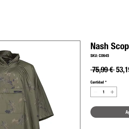
Nash Scop
SKU: C0645
Prec
 75,99 € 
53,1
Cantidad
*
Ag