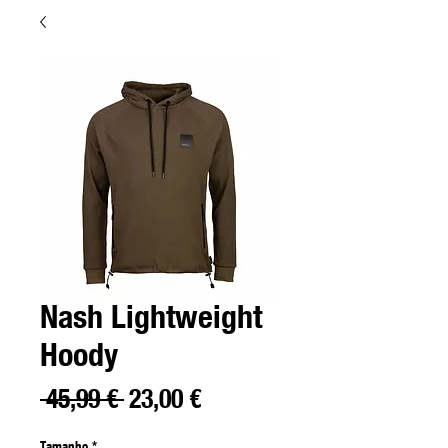
Nash Lightweight
Hoody
Precio
Precio
 45,99 € 
23,00 €
de
Tamanho
*