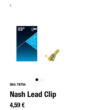
SKU: T8754
Nash Lead Clip
Precio
4,59 €