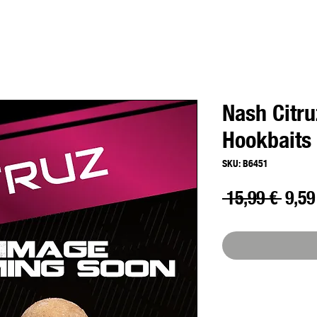
Nash Citru
Hookbait
SKU: B6451
Prec
 15,99 € 
9,59