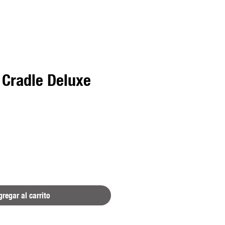
 Cradle Deluxe
io
regar al carrito