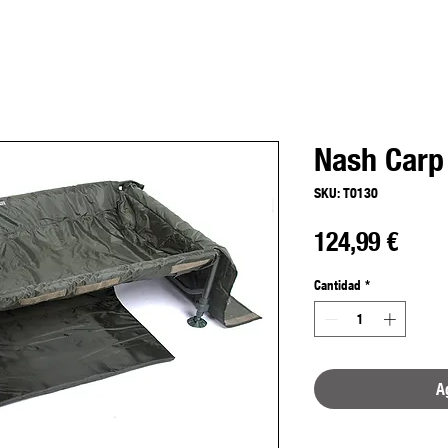
Nash Carp
SKU: T0130
Prec
124,99 €
Cantidad
*
Ag