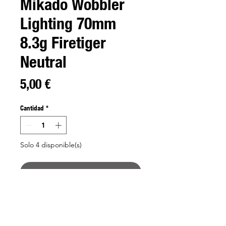
Mikado Wobbler
Lighting 70mm
8.3g Firetiger
Neutral
Precio
5,00 €
Cantidad
*
Solo 4 disponible(s)
Agregar al carrito
Lightning é o nosso matador de lúcios
e percas. Este wobbler atinge 1 m de
profundidade e responde