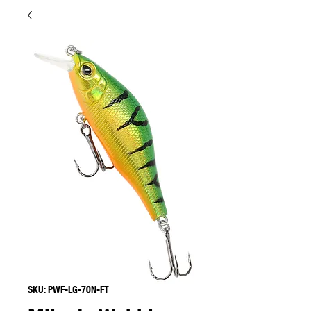
SKU: PWF-LG-70N-FT