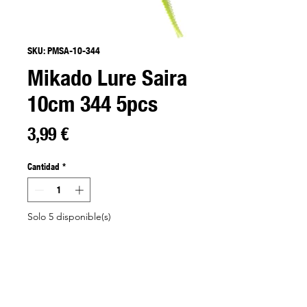
SKU: PMSA-10-344
Mikado Lure Saira
10cm 344 5pcs
Precio
3,99 €
Cantidad
*
Solo 5 disponible(s)
Agregar al carrito
A Saira é uma amostra com cauda de