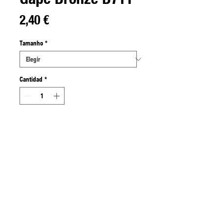
Precio
2,40 €
Tamanho
*
Cantidad
*
Agregar al carrito
O B711 é uma versão em bronze do
anzol B611.
Disponível em tamanhos ímpares
nas versões com e sem barbela.
Ideal para peixes um pouco
maiores.