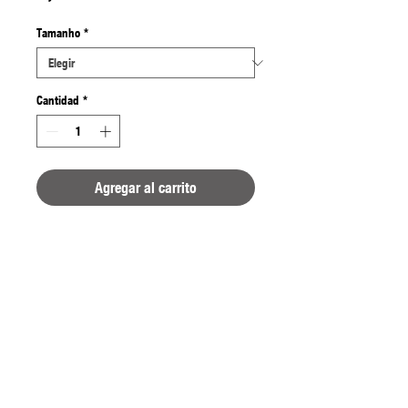
Tamanho
*
Cantidad
*
Agregar al carrito
Anzóis de carbono super elevado
Com olhos
Com e sem barbela
Ponta de bico curva para uma
fixação segura do anzol
Ponta de agulha afiada
quimicamente
Ideal para todos os peixes
exemplares