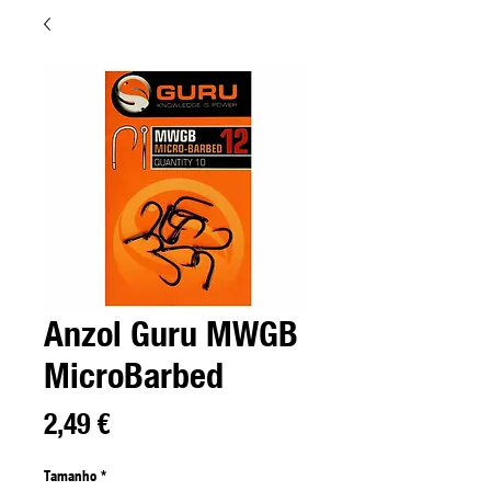
Anzol Guru MWGB
MicroBarbed
Precio
2,49 €
Tamanho
*