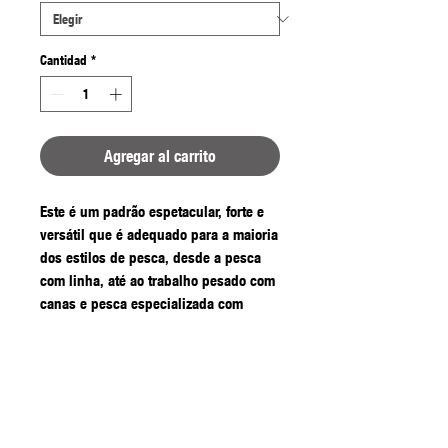
Cantidad
*
Agregar al carrito
Este é um padrão espetacular, forte e
versátil que é adequado para a maioria
dos estilos de pesca, desde a pesca
com linha, até ao trabalho pesado com
canas e pesca especializada com
comedouros. É um padrão mais
convencional do que o QM1 e
apresenta uma abertura super larga
que o ajuda a conectar-se com o maior
número possível de mordidas. A forma
bicuda ajudará a converter as fixações