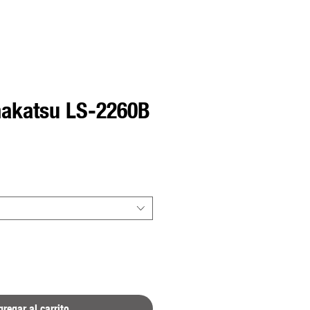
akatsu LS-2260B
regar al carrito