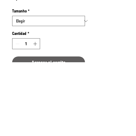
Tamanho
*
Cantidad
*
Agregar al carrito
O anzol da série Gamaktsu G1-103
Competition é particularmente
adequado para a pesca marítima de
dourada.
A estrutura particularmente robusta e a
cor bronzeada tornam-no ideal também
para a pesca da carpa com milho.
Embalagem de 15 ganchos.